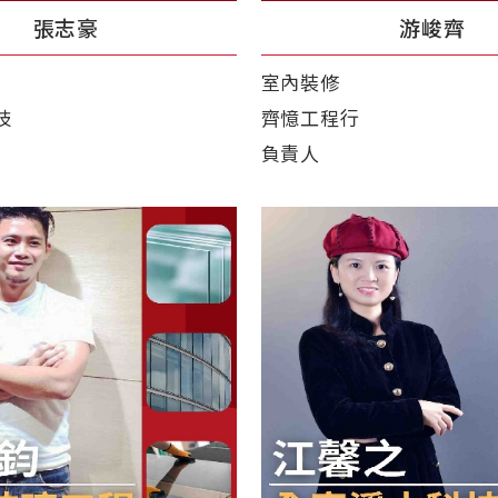
張志豪
游峻齊
室內裝修
技
齊憶工程行
負責人