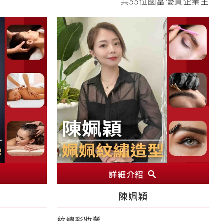
共55位國富優質企業主
詳細介紹
陳姵穎
紋繡彩妝業