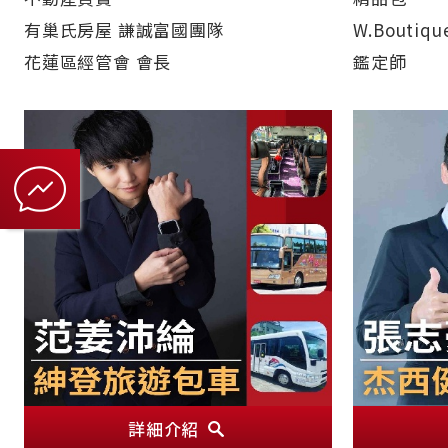
有巢氏房屋 謙誠富國團隊
W.Boutiqu
花蓮區經管會 會長
鑑定師
詳細介紹