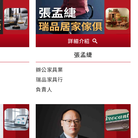
詳細介紹
張孟緁
辧公家具業
瑞品家具行
負責人