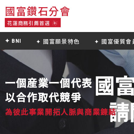
國富鑽石分會
國富鑽石分會
花蓮商務引薦首選
花蓮商務引薦首選
✦ 國富願景特色
✦ 國富優質會
✦ BNI
一個産業一個代表
以合作取代競爭
為彼此事業
開拓人脈與商業錬結