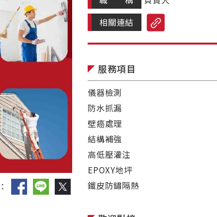
相關連結
服務項目
◤
儀器檢測
防水抓漏
壁癌處理
結構補強
高低壓灌注
EPOXY地坪
鐵皮防鏽隔熱
：