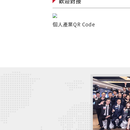
歡迎對接
◤
個人產業QR Code
國富繁盛工程團
隊
富願景特色
國富企業服務行
富優質會員
銷組
業合作團隊
國富玩美女神組
新動態