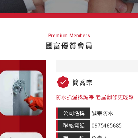
Premium Members
國富優質會員
簡喬宗
防水抓漏找誠宗 老屋翻修更輕鬆
公司名稱
誠宗防水
聯絡電話
0975465685
職 稱
負責人