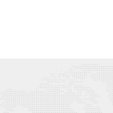
花蓮商務引薦首選
BNI
國
國
企
最