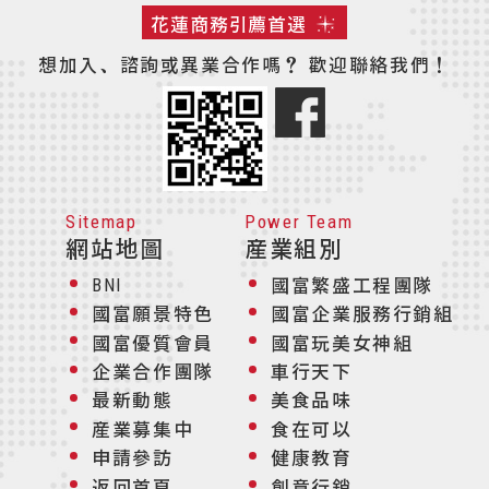
花蓮商務引薦首選
想加入、諮詢或異業合作嗎？
歡迎聯絡我們！
Sitemap
Power Team
網站地圖
産業組別
國富繁盛工程團隊
BNI
國富願景特色
國富企業服務行銷組
國富優質會員
國富玩美女神組
企業合作團隊
車行天下
最新動態
美食品味
産業募集中
食在可以
申請參訪
健康教育
返回首頁
創意行銷