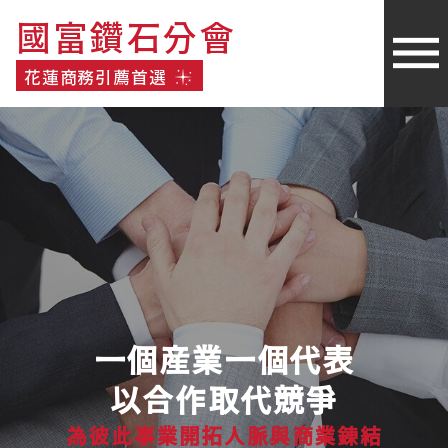
國富鑽石分會
國富鑽石分會
花蓮商務引薦首選
花蓮商務引薦首選
一個産業一個代表
以合作取代競爭
為彼此事業
開拓人脈與商業錬結